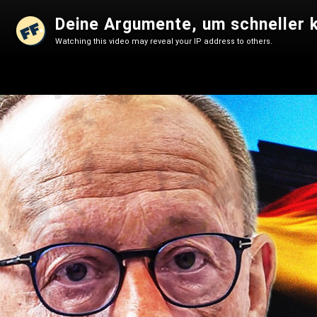
Deine Argumente, um schneller k
Watching this video may reveal your IP address to others.